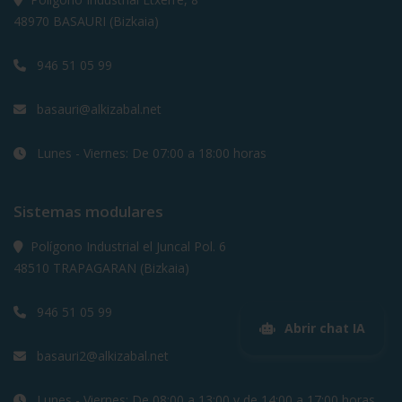
48970 BASAURI (Bizkaia)
946 51 05 99
basauri@alkizabal.net
Lunes - Viernes: De 07:00 a 18:00 horas
Sistemas modulares
Polígono Industrial el Juncal Pol. 6
48510 TRAPAGARAN (Bizkaia)
946 51 05 99
Abrir chat IA
basauri2@alkizabal.net
Lunes - Viernes: De 08:00 a 13:00 y de 14:00 a 17:00 horas