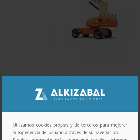
PLATAFORMAS TELESCÓPICAS DIÉSEL
PLATAFORMA TELESCÓPICA DIÉSEL 28 MTS
Utilizamos cookies propias y de terceros para mejorar
la experiencia del usuario a través de su navegación.
Puedes informarte más sobre qué cookies estamos