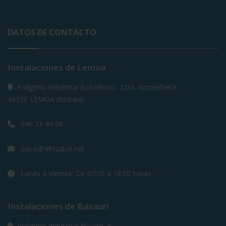
DATOS DE CONTACTO
Instalaciones de Lemoa
Polígono Industrial Bolunburu - Ctra. Amorebieta
48330 LEMOA (Bizkaia)
946 31 44 06
zabal@alkizabal.net
Lunes a Viernes: De 07:00 a 18:00 horas
Instalaciones de Basauri
Polígono Industrial Etxerre, 8